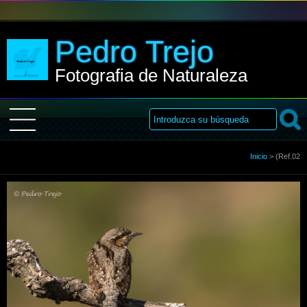
Pedro Trejo
Fotografia de Naturaleza
Inicio
Inicio
>
(Ref.02
Sobre Mi
Galería
Libro de visitas