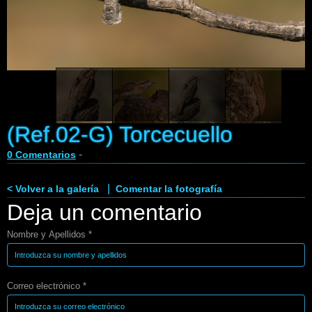
Enlaces
Contacto
Blog
Videos
(Ref.02-G) Torcecuello
-
0 Comentarios
|
< Volver a la galería
Comentar la fotografía
Deja un comentario
Nombre y Apellidos *
Correo electrónico *