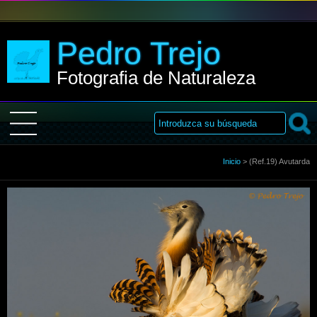
Pedro Trejo
Fotografia de Naturaleza
Inicio
Inicio
>
(Ref.19) Avutarda
Sobre Mi
Galería
Libro de visitas