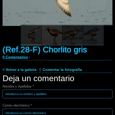
Enlaces
Contacto
Blog
Videos
(Ref.28-F) Chorlito gris
-
0 Comentarios
|
< Volver a la galería
Comentar la fotografía
Deja un comentario
Nombre y Apellidos *
Correo electrónico *