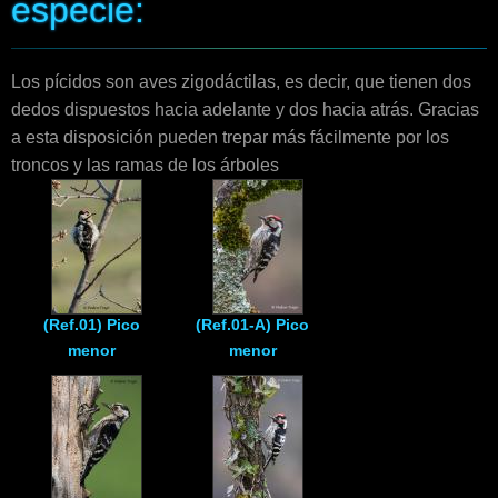
especie:
Enlaces
Contacto
Los pícidos son aves zigodáctilas, es decir, que tienen dos
dedos dispuestos hacia adelante y dos hacia atrás. Gracias
Blog
a esta disposición pueden trepar más fácilmente por los
troncos y las ramas de los árboles
Videos
(Ref.01) Pico
(Ref.01-A) Pico
menor
menor