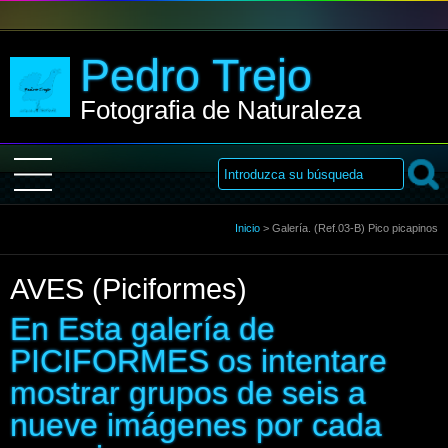
Pedro Trejo
Fotografia de Naturaleza
Inicio
Inicio
>
Galería. (Ref.03-B) Pico picapinos
AVES (Piciformes)
Sobre Mi
En Esta galería de
Galería
PICIFORMES os intentare
mostrar grupos de seis a
Libro de visitas
nueve imágenes por cada