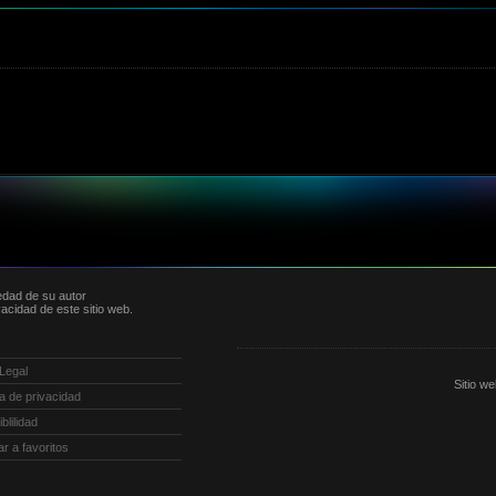
edad de su autor
acidad de este sitio web.
 Legal
Sitio w
ica de privacidad
blilidad
ar a favoritos