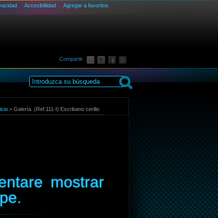
ivacidad
Accesiblilidad
Agregar a favoritos
Compartir:
icio
>
Galería. (Ref.111-I) Escribano cerillo
ntare mostrar
pe.