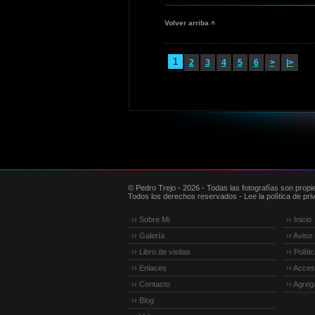
Volver arriba ˄
1
2
3
4
5
6
>
|>
© Pedro Trejo - 2026 - Todas las fotografías son propi
Todos los derechos reservados - Lee la política de priv
›› Sobre Mi
›› Inicio
›› Galería
›› Aviso
›› Libro de visitas
›› Polít
›› Enlaces
›› Accesi
›› Contacto
›› Agreg
›› Blog