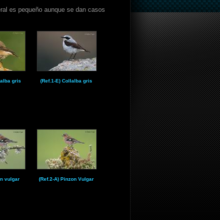
neral es pequeño aunque se dan casos
lalba gris
(Ref.1-E) Collalba gris
on vulgar
(Ref.2-A) Pinzon Vulgar