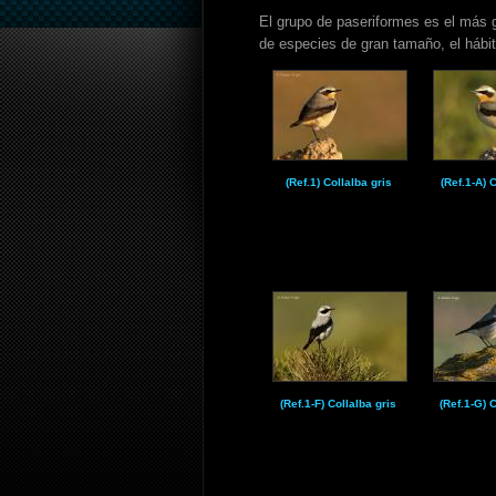
El grupo de paseriformes es el más 
de especies de gran tamaño, el hábit
(Ref.1) Collalba gris
(Ref.1-A) 
(Ref.1-F) Collalba gris
(Ref.1-G) 