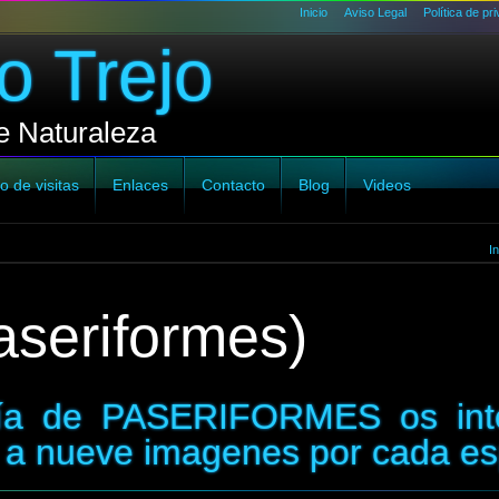
Inicio
Aviso Legal
Política de pr
o Trejo
e Naturaleza
o de visitas
Enlaces
Contacto
Blog
Videos
In
seriformes)
ría de PASERIFORMES os inte
s a nueve imagenes por cada es