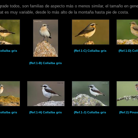
grade todos, son familias de aspecto más o menos similar, el tamaño en ge
at es muy variable, desde lo más alto de la montaña hasta pie de costa.
Collalba gris
(Ref.1-C) Collalba gris
(Ref.1-D) Col
(Ref.1-B) Collalba gris
Collalba gris
(Ref.1-H) Collalba gris
(Ref.1-J) Collalba gris
(Ref.2) Pinz