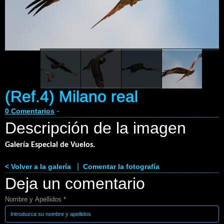
Enlaces
Contacto
Blog
Videos
(Ref.4) Milano real
-
0 Comentarios
Descripción de la imagen
Galería Especial de Vuelos.
|
< Volver a la galería
Comentar la fotografía
Deja un comentario
Nombre y Apellidos *