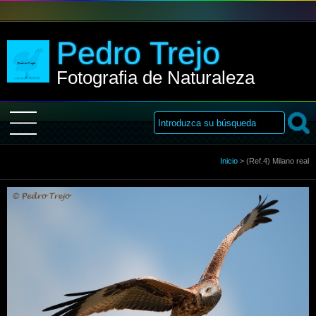
Pedro Trejo
Fotografia de Naturaleza
Inicio
Inicio
>
(Ref.4) Milano real
Sobre Mi
Galería
Libro de visitas