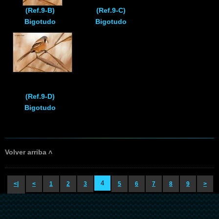
(Ref.9-B)
(Ref.9-C)
Bigotudo
Bigotudo
(Ref.9-D)
Bigotudo
Volver arriba ˄
4
<|
<
1
2
3
5
6
7
8
9
>
|>