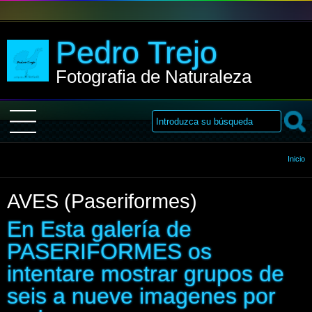
Pedro Trejo
Fotografia de Naturaleza
Inicio
Inicio
AVES (Paseriformes)
Sobre Mi
En Esta galería de
Galería
PASERIFORMES os
intentare mostrar grupos de
Libro de visitas
seis a nueve imagenes por