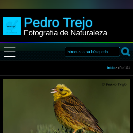
Pedro Trejo
Fotografia de Naturaleza
Inicio
Inicio
>
(Ref.111
Sobre Mi
Galería
Libro de visitas