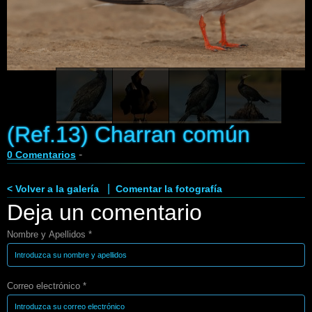
Enlaces
Contacto
Blog
Videos
(Ref.13) Charran común
-
0 Comentarios
|
< Volver a la galería
Comentar la fotografía
Deja un comentario
Nombre y Apellidos *
Correo electrónico *