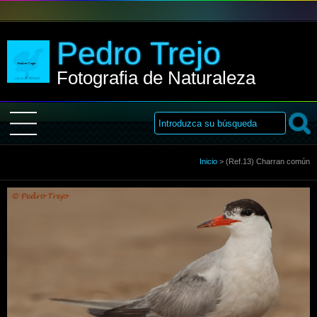
Pedro Trejo
Fotografia de Naturaleza
Inicio
Inicio
>
(Ref.13) Charran común
Sobre Mi
Galería
Libro de visitas