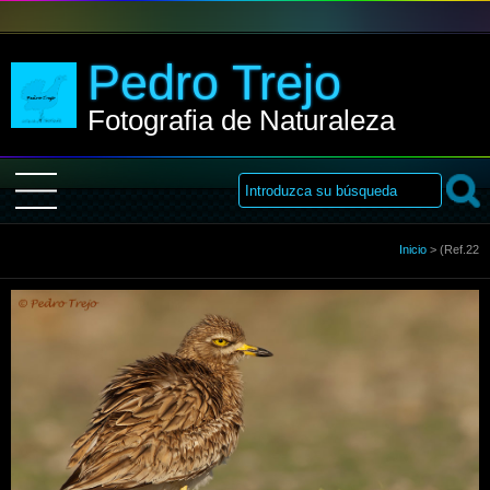
Pedro Trejo
Fotografia de Naturaleza
Inicio
Inicio
>
(Ref.22
Sobre Mi
Galería
Libro de visitas